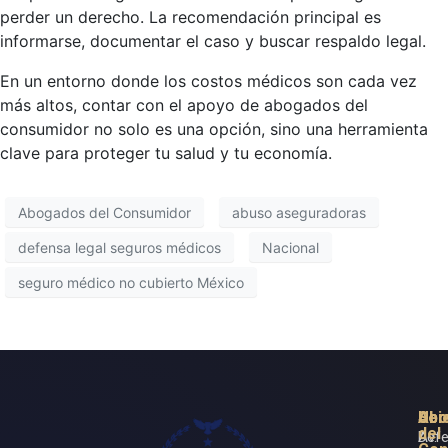
perder un derecho. La recomendación principal es
informarse, documentar el caso y buscar respaldo legal.
En un entorno donde los costos médicos son cada vez
más altos, contar con el apoyo de abogados del
consumidor no solo es una opción, sino una herramienta
clave para proteger tu salud y tu economía.
Abogados del Consumidor
abuso aseguradoras
defensa legal seguros médicos
Nacional
seguro médico no cubierto México
Ser
Ubi
Abo
del
Defe
Av.