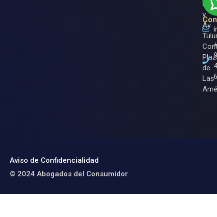
Nich
y
Con
Av.
Tulu
Cont
Plaz
de
Las
Amé
Aviso de Confidencialidad
© 2024 Abogados del Consumidor