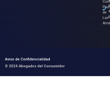
Cont
Plaz
de
Las
Amé
Aviso de Confidencialidad
© 2024 Abogados del Consumidor