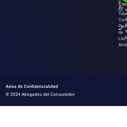
y
Con
Av.
Tulu
Cont
Plaz
de
Las
Amé
Aviso de Confidencialidad
© 2024 Abogados del Consumidor