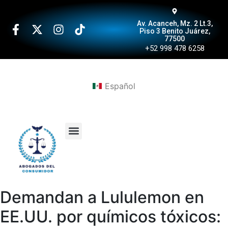
Av. Acanceh, Mz. 2 Lt.3,
Piso 3 Benito Juárez,
77500
+52 998 478 6258
Español
Demandan a Lululemon en
EE.UU. por químicos tóxicos: