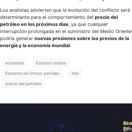
Los analistas advierten que la evolución del conflicto será
determinante para el comportamiento del
precio del
petróleo en los próximos días
, ya que cualquier
interrupción prolongada en el suministro del Medio Oriente
podría generar
nuevas presiones sobre los precios de la
energía y la economía mundial
.
economía
Estados Unidos
Estrecho de Ormuz petróleo
Irán
precio del petróleo
Ser
Ubi
Abo
del
Defe
Av.