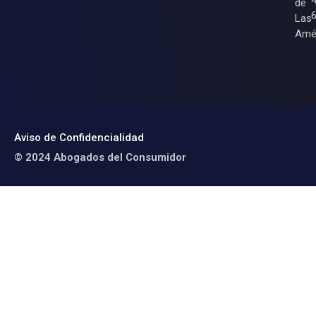
de
Las
Amé
Aviso de Confidencialidad
© 2024 Abogados del Consumidor