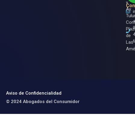
y
Con
Av.
Tulu
Cont
Plaz
de
Las
Amé
Aviso de Confidencialidad
© 2024 Abogados del Consumidor