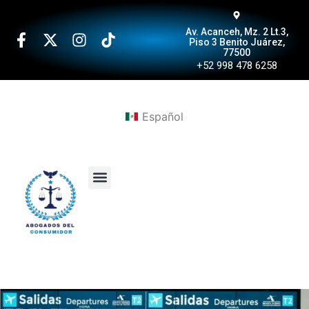
Av. Acanceh, Mz. 2 Lt.3,
Piso 3 Benito Juárez,
77500
+52 998 478 6258
Español