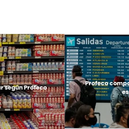
Profeco compar
r según Profeco
es