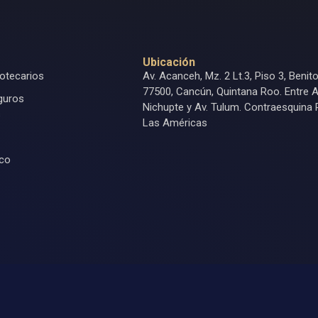
Ubicación
otecarios
Av. Acanceh, Mz. 2 Lt.3, Piso 3, Benit
77500, Cancún, Quintana Roo. Entre A
guros
Nichupte y Av. Tulum. Contraesquina 
s
Las Américas
ico