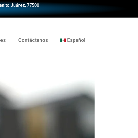
Benito Juárez, 77500
tes
Contáctanos
Español