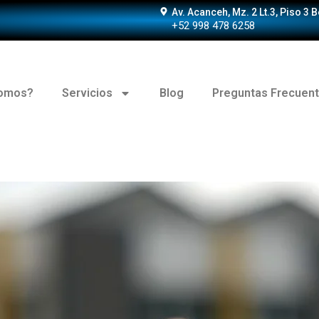
Av. Acanceh, Mz. 2 Lt.3, Piso 3 
+52 998 478 6258
somos?
Servicios
Blog
Preguntas Frecuen