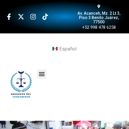
Av. Acanceh, Mz. 2 Lt.3,
Piso 3 Benito Juárez,
77500
+52 998 478 6258
Español