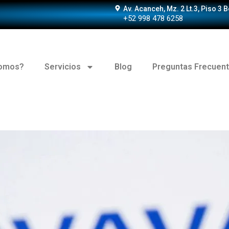
Av. Acanceh, Mz. 2 Lt.3, Piso 3 
+52 998 478 6258
somos?
Servicios
Blog
Preguntas Frecuen