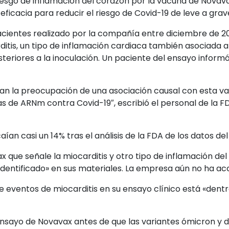
esgo de inflamación del corazón por la vacuna de Novavax
eficacia para reducir el riesgo de Covid-19 de leve a grav
acientes realizado por la compañía entre diciembre de 2
itis, un tipo de inflamación cardiaca también asociada 
teriores a la inoculación. Un paciente del ensayo informó
an la preocupación de una asociación causal con esta vac
 de ARNm contra Covid-19″, escribió el personal de la 
ían casi un 14% tras el análisis de la FDA de los datos del
ax que señale la miocarditis y otro tipo de inflamación de
dentificado» en sus materiales. La empresa aún no ha ac
 eventos de miocarditis en su ensayo clínico está «dentr
ensayo de Novavax antes de que las variantes ómicron y d