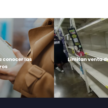
a conocer las
Limitan venta d
ros