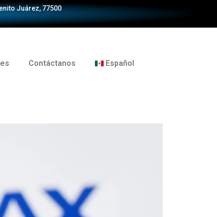
Benito Juárez, 77500
tes
Contáctanos
Español