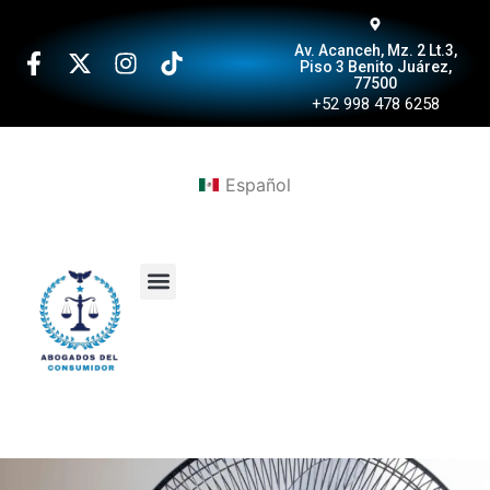
Av. Acanceh, Mz. 2 Lt.3,
Piso 3 Benito Juárez,
77500
+52 998 478 6258
Español