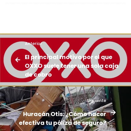
Anterior
El principal motivo por el que
OXXO suele tener una sola caja
de cobro
Siguiente
Huracán Otis: ¿Cómo hacer
efectiva tu póliza de seguro?