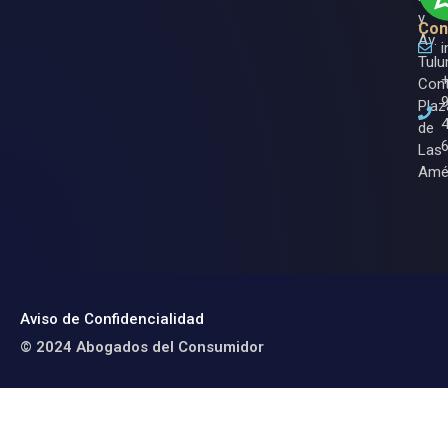
y
Con
Av.
Tulu
Cont
Plaz
de
Las
Amé
Aviso de Confidencialidad
© 2024 Abogados del Consumidor