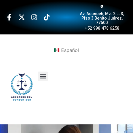
Av. Acanceh, Mz. 2 Lt.3,
Piso 3 Benito Juárez,
77500
+52 998 478 6258
Español