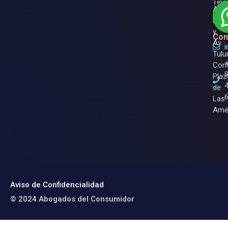
Tele
Av.
Nich
y
Con
Av.
Tulu
Cont
Plaz
de
Las
Amé
Aviso de Confidencialidad
© 2024 Abogados del Consumidor