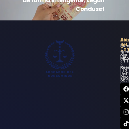
de forma inteligente, según
Condusef
Ser
Ubi
Abo
del
Defe
Av.
Con
Cred
Aca
Síg
Hipo
Mz.
en 
2
Rec
Nues
Lt.3,
de 
Red
Piso
de
Soci
3,
Seg
Beni
Car
Juár
Rec
7750
Resp
Can
Med
Quin
Roo.
Ase
Entr