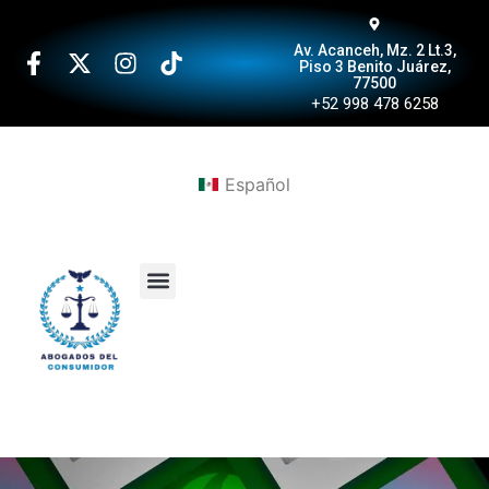
Av. Acanceh, Mz. 2 Lt.3,
Piso 3 Benito Juárez,
77500
+52 998 478 6258
Español