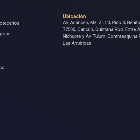
Ubicación
Av. Acanceh, Mz. 2 Lt.3, Piso 3, Benit
otecarios
77500, Cancún, Quintana Roo. Entre A
guros
Nichupte y Av. Tulum. Contraesquina 
Las Américas
s
ico