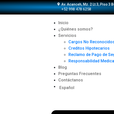
Av. Acanceh, Mz. 2 Lt.3, Piso 3 
+52 998 478 6258
Inicio
¿Quiénes somos?
Servicios
Cargos No Reconocido
Creditos Hipotecarios
Reclamo de Pago de Se
Responsabilidad Medic
Blog
Preguntas Frecuentes
Contáctanos
Español