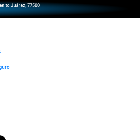
Benito Juárez, 77500
s
guro
a