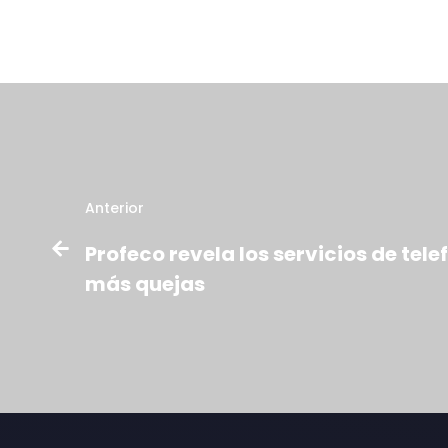
Anterior
Profeco revela los servicios de tel
más quejas