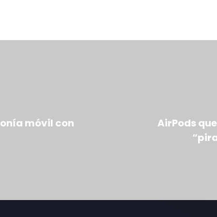
efonía móvil con
AirPods que
“pir