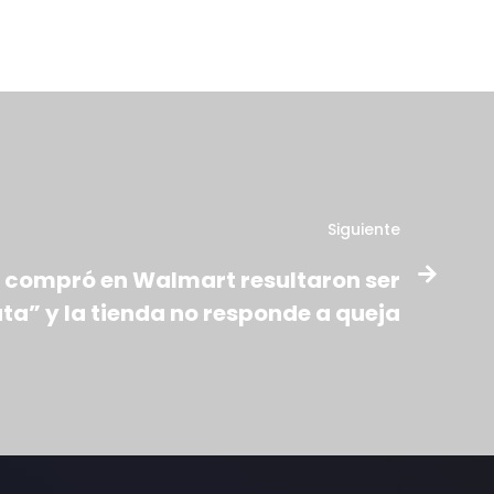
Siguiente
 compró en Walmart resultaron ser
ata” y la tienda no responde a queja