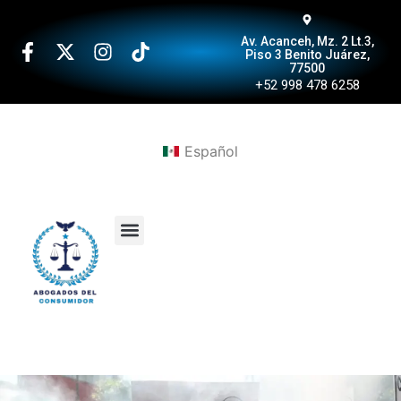
Av. Acanceh, Mz. 2 Lt.3,
Piso 3 Benito Juárez,
77500
+52 998 478 6258
Español