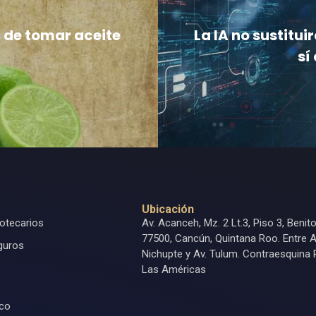
s de tomar aceite
La IA no sustitui
sí
Ubicación
otecarios
Av. Acanceh, Mz. 2 Lt.3, Piso 3, Benit
77500, Cancún, Quintana Roo. Entre A
guros
Nichupte y Av. Tulum. Contraesquina 
s
Las Américas
ico