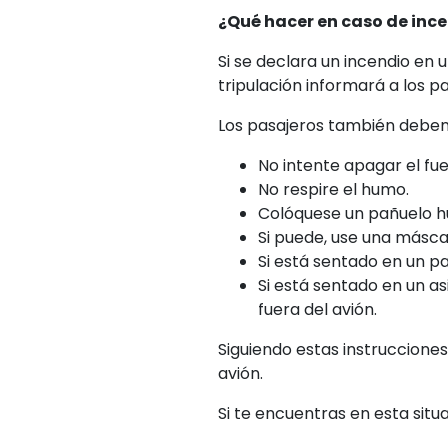
¿Qué hacer en caso de ince
Si se declara un incendio en u
tripulación informará a los p
Los pasajeros también deben 
No intente apagar el fu
No respire el humo.
Colóquese un pañuelo hú
Si puede, use una másca
Si está sentado en un pas
Si está sentado en un as
fuera del avión.
Siguiendo estas instrucciones
avión.
Si te encuentras en esta sit