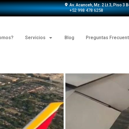
Av. Acanceh, Mz. 2 Lt.3, Piso 3 
+52 998 478 6258
somos?
Servicios
Blog
Preguntas Frecuen