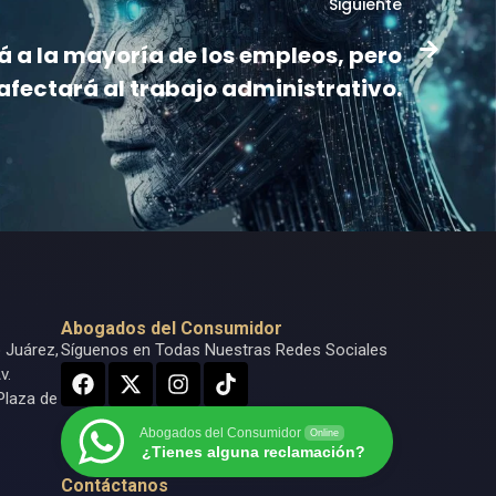
Siguiente
rá a la mayoría de los empleos, pero
 afectará al trabajo administrativo.
Abogados del Consumidor
o Juárez,
Síguenos en Todas Nuestras Redes Sociales
v.
Plaza de
Abogados del Consumidor
Online
¿Tienes alguna reclamación?
Contáctanos