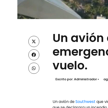
Un avión 
emergenci
vuelo.
Escrito por:
Administrador
ag
Un avión de
Southwest
que vi
que se declarara un incendio 