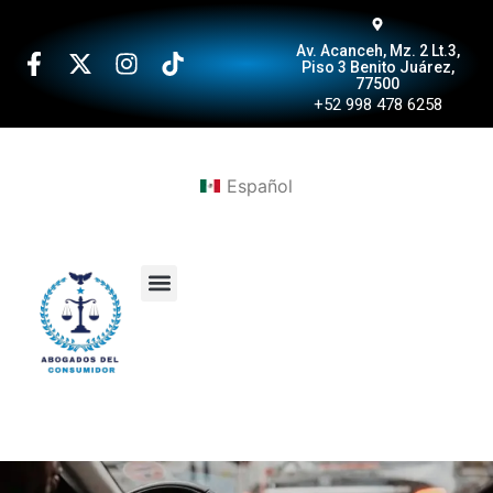
Av. Acanceh, Mz. 2 Lt.3,
Piso 3 Benito Juárez,
77500
+52 998 478 6258
Español