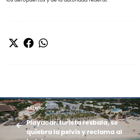
Anterior
Playacar: turista resbala, se
quiebra la pelvis y reclama al