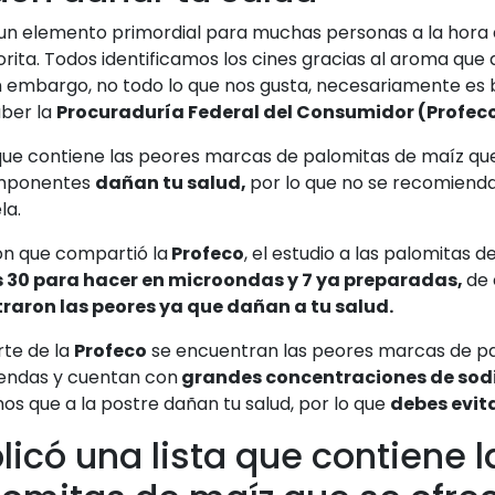
un elemento primordial para muchas personas a la hora d
orita. Todos identificamos los cines gracias al aroma qu
in embargo, no todo lo que nos gusta, necesariamente es 
aber la
Procuraduría Federal del Consumidor (Profeco
 que contiene las peores marcas de palomitas de maíz que
componentes
dañan tu salud,
por lo que no se recomiend
la.
ón que compartió la
Profeco
, el estudio a las palomitas 
s 30 para hacer en microondas y 7 ya preparadas,
de 
raron las peores ya que dañan a tu salud.
rte de la
Profeco
se encuentran las peores marcas de pa
endas y cuentan con
grandes concentraciones de sodi
mos que a la postre dañan tu salud, por lo que
debes evita
licó una lista que contiene 