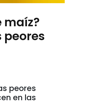
e maíz?
s peores
las peores
en en las