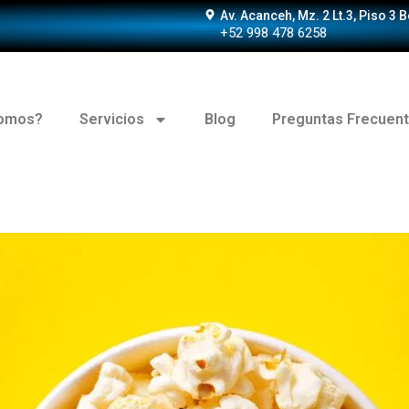
Av. Acanceh, Mz. 2 Lt.3, Piso 3 
+52 998 478 6258
somos?
Servicios
Blog
Preguntas Frecuen