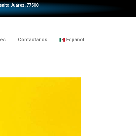
Benito Juárez, 77500
tes
Contáctanos
Español