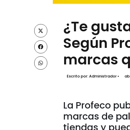
¿Te gusta
Según Pro
marcas q
Escrito por:
Administrador
abr
La Profeco pub
marcas de pal
tiendas y pue