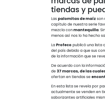
marcas de pal
tiendas y pue
Las
palomitas de maíz
son 
capítulo de nuestra serie fav
mezcla con
mantequilla
. S
menos así nos lo ha hecho s
La
Profeco
publicó una lista
del país debido a que sus 
de la información que se reve
De acuerdo con la informaci
de
37 marcas, de las cuale
ofertan en tiendas se
encont
En esta lista se revela por pa
actualmente se venden en ti
saborizantes artificiales mis