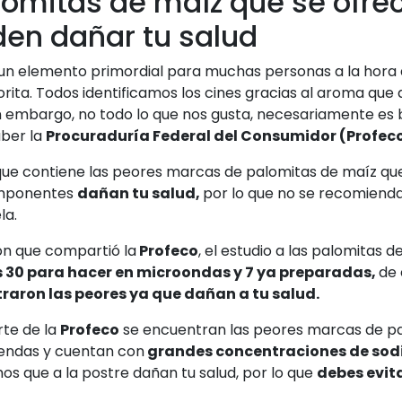
omitas de maíz que se ofrec
den dañar tu salud
un elemento primordial para muchas personas a la hora d
orita. Todos identificamos los cines gracias al aroma qu
in embargo, no todo lo que nos gusta, necesariamente es 
aber la
Procuraduría Federal del Consumidor (Profeco
 que contiene las peores marcas de palomitas de maíz que
componentes
dañan tu salud,
por lo que no se recomiend
la.
ón que compartió la
Profeco
, el estudio a las palomitas 
s 30 para hacer en microondas y 7 ya preparadas,
de 
raron las peores ya que dañan a tu salud.
rte de la
Profeco
se encuentran las peores marcas de pa
endas y cuentan con
grandes concentraciones de sodi
mos que a la postre dañan tu salud, por lo que
debes evita