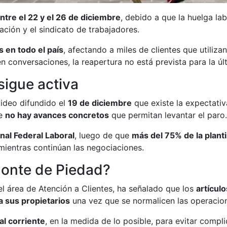
tre el 22 y el 26 de diciembre
, debido a que la huelga la
ación y el sindicato de trabajadores.
 en todo el país
, afectando a miles de clientes que utiliza
n conversaciones, la reapertura no está prevista para la ú
sigue activa
ideo difundido el
19 de diciembre
que existe la expectativ
ue
no hay avances concretos
que permitan levantar el paro.
nal Federal Laboral
, luego de que
más del 75% de la planti
 mientras continúan las negociaciones.
Monte de Piedad?
el área de Atención a Clientes, ha señalado que los
artícul
a sus propietarios
una vez que se normalicen las operacio
l corriente
, en la medida de lo posible, para evitar compl