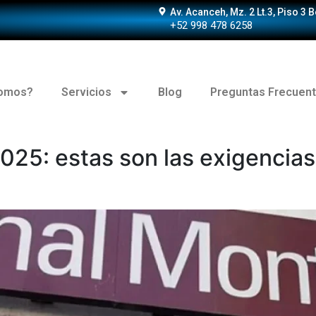
Av. Acanceh, Mz. 2 Lt.3, Piso 3 
+52 998 478 6258
somos?
Servicios
Blog
Preguntas Frecuen
5: estas son las exigencias d