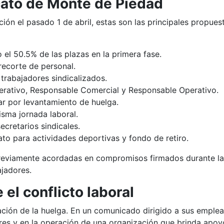
icato de Monte de Piedad
ión el pasado 1 de abril, estas son las principales propuest
el 50.5% de las plazas en la primera fase.
 recorte de personal.
trabajadores sindicalizados.
Operativo, Responsable Comercial y Responsable Operativo.
ar por levantamiento de huelga.
sma jornada laboral.
cretarios sindicales.
to para actividades deportivas y fondo de retiro.
viamente acordadas en compromisos firmados durante la hu
ajadores.
el conflicto laboral
ación de la huelga. En un comunicado dirigido a sus emplea
res y en la operación de una organización que brinda apoyo