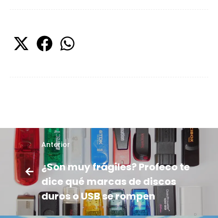
Anterior
¿Son muy frágiles? Profeco te
dice qué marcas de discos
duros o USB se rompen