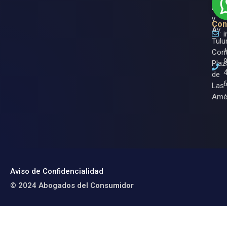
Nich
y
Con
Av.
Tulu
Cont
Plaz
de
Las
Amé
Aviso de Confidencialidad
© 2024 Abogados del Consumidor