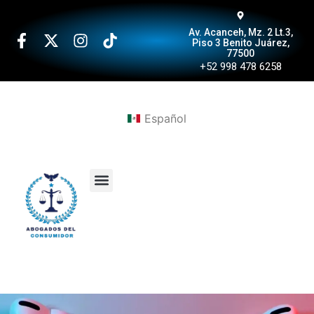
Av. Acanceh, Mz. 2 Lt.3,
Piso 3 Benito Juárez,
77500
+52 998 478 6258
Español