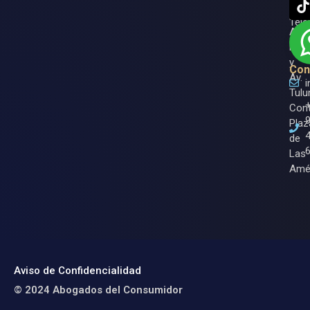
Roo.
Ase
Entr
Tele
Av.
Nich
y
Con
Av.
Tulu
Cont
Plaz
de
Las
Amé
Aviso de Confidencialidad
© 2024 Abogados del Consumidor