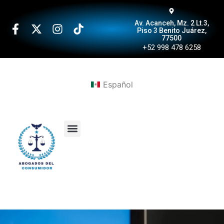
Av. Acanceh, Mz. 2 Lt.3,
Piso 3 Benito Juárez,
77500
+52 998 478 6258
Español