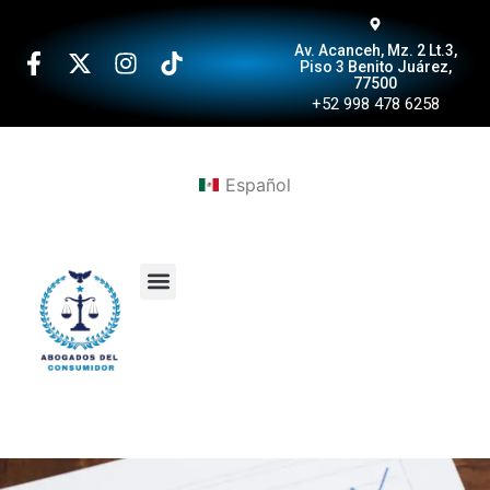
Av. Acanceh, Mz. 2 Lt.3,
Piso 3 Benito Juárez,
77500
+52 998 478 6258
Español