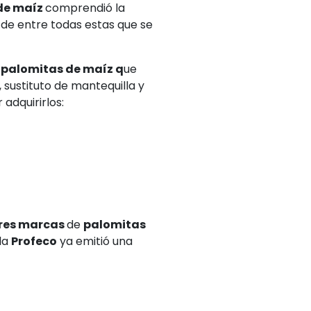
de maíz
comprendió la
 de entre todas estas que se
e
palomitas de maíz q
ue
sustituto de mantequilla y
 adquirirlos:
res marcas
de
palomitas
la
Profeco
ya emitió una