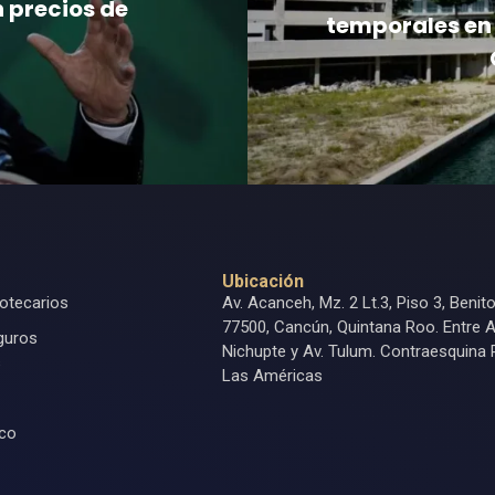
n precios de
temporales en 
Ubicación
otecarios
Av. Acanceh, Mz. 2 Lt.3, Piso 3, Benit
77500, Cancún, Quintana Roo. Entre A
guros
Nichupte y Av. Tulum. Contraesquina 
s
Las Américas
ico