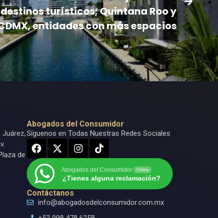
destinos turísticos; Quintana Roo y
CDMX, entidades con más espacios
Abogados del Consumidor
o Juárez,
Síguenos en Todas Nuestras Redes Sociales
v.
Plaza de
Abogados del Consumidor
Online
¿Tienes alguna reclamación?
Contáctanos
info@abogadosdelconsumidor.com.mx