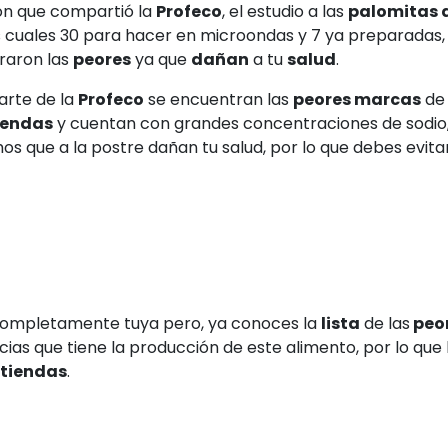
ón que compartió la
Profeco
, el estudio a las
palomitas 
as cuales 30 para hacer en microondas y 7 ya preparadas,
raron las
peores
ya que
dañan
a tu
salud
.
arte de la
Profeco
se encuentran las
peores marcas
d
iendas
y cuentan con grandes concentraciones de sodio, 
os que a la postre dañan tu salud, por lo que debes evitar
completamente tuya pero, ya conoces la
lista
de las
peo
cias que tiene la producción de este alimento, por lo que 
tiendas
.