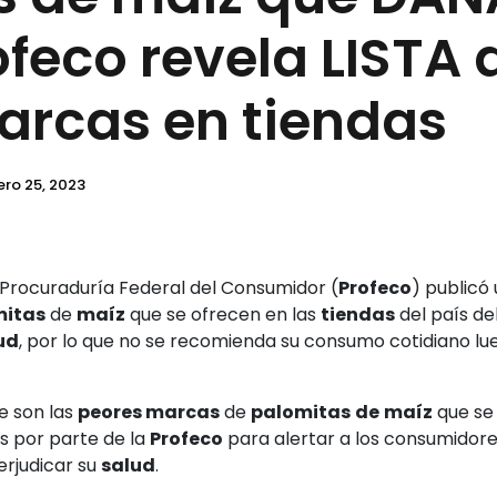
ofeco revela LISTA 
arcas en tiendas
ero 25, 2023
a Procuraduría Federal del Consumidor (
Profeco
) publicó
mitas
de
maíz
que se ofrecen en las
tiendas
del país de
ud
, por lo que no se recomienda su consumo cotidiano lu
ue son las
peores marcas
de
palomitas
de
maíz
que se
is por parte de la
Profeco
para alertar a los consumidore
rjudicar su
salud
.