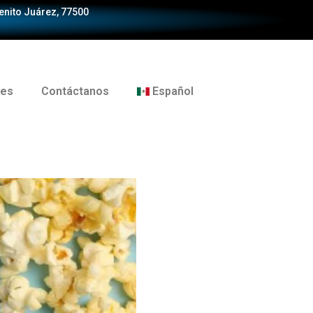
Benito Juárez, 77500
tes
Contáctanos
Español