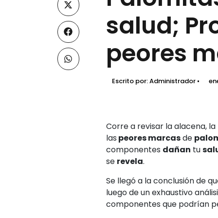
salud; Pr
peores m
Escrito por:
Administrador
en
Corre a revisar la alacena, l
las
peores marcas
de
palo
componentes
dañan
tu
sal
se
revela
.
Se llegó a la conclusión de q
luego de un exhaustivo anális
componentes que podrían pe