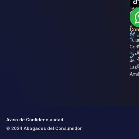
Ase
Entr
Tele
Av.
Nich
y
Con
Av.
Tulu
Cont
Plaz
de
Las
Amé
Aviso de Confidencialidad
© 2024 Abogados del Consumidor