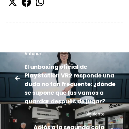
Anterior
El unboxing oficial de
PlayStation VR2 responde una
duda no tan frecuente: ¿dónde
se supone que las vamos a
guardar después de jugar?
Siguiente
Adiós a la segunda caja