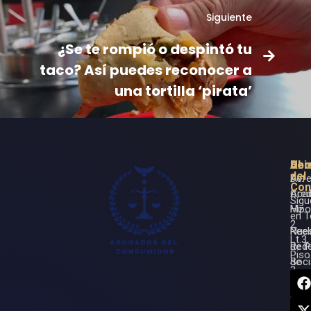
Siguiente
¿Se te rompió o despintó tu
taco? Así puedes reconocer a
una tortilla ‘pirata’
Ser
Ubi
Abo
del
Defe
Av.
Con
Cred
Aca
Síg
Hipo
Mz.
en 
2
Rec
Nues
Lt.3,
de 
Red
Piso
de
Soci
3,
Seg
Beni
Car
Juár
Rec