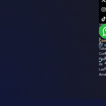
7750
Resp
Can
Med
Quin
Roo.
Ase
Entr
Tele
Av.
Nich
y
Con
Av.
Tulu
Cont
Plaz
de
Las
Amé