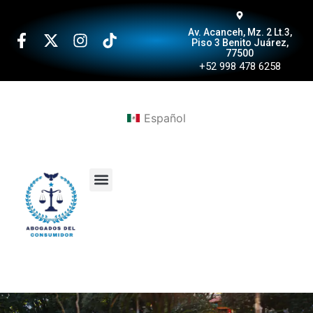
Av. Acanceh, Mz. 2 Lt.3,
Piso 3 Benito Juárez,
77500
+52 998 478 6258
Español