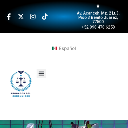
Av. Acanceh, Mz. 2 Lt.3,
Piso 3 Benito Juárez,
77500
+52 998 478 6258
Español