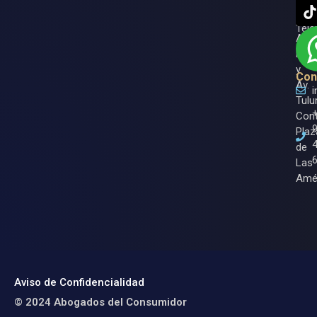
Roo.
Ase
Entr
Tele
Av.
Nich
y
Con
Av.
Tulu
Cont
Plaz
de
Las
Amé
Aviso de Confidencialidad
© 2024 Abogados del Consumidor