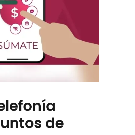
elefonía
puntos de