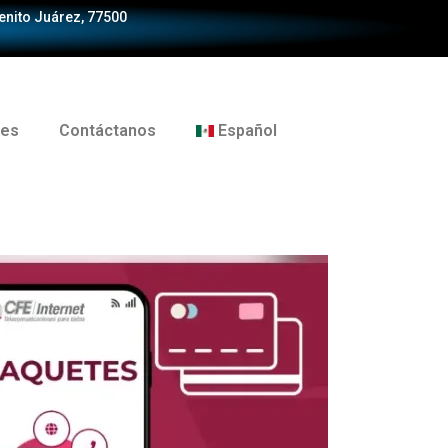
Benito Juárez, 77500
tes
Contáctanos
Español