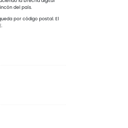
uciendo la brecha digital
ncón del país.
queda por código postal. El
.