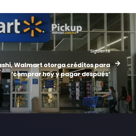
Siguiente
ashi, Walmart otorga créditos para
‘comprar hoy y pagar después’