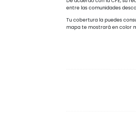
De acuerdo con la CFE, su red
entre las comunidades descon
Tu cobertura la puedes consul
mapa te mostrará en color m