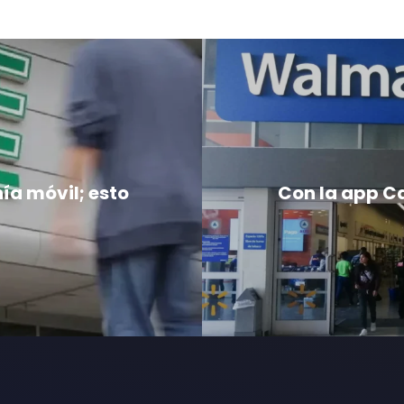
nía móvil; esto
Con la app C