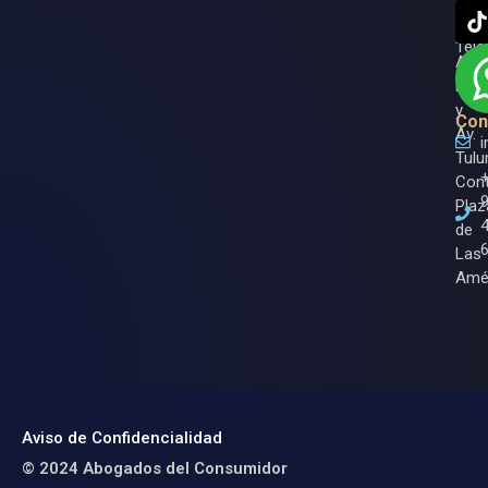
Roo.
Ase
Entr
Tele
Av.
Nich
y
Con
Av.
Tulu
Cont
Plaz
de
Las
Amé
Aviso de Confidencialidad
© 2024 Abogados del Consumidor