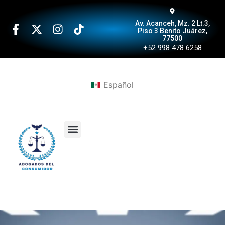
Av. Acanceh, Mz. 2 Lt.3,
Piso 3 Benito Juárez,
77500
+52 998 478 6258
Español