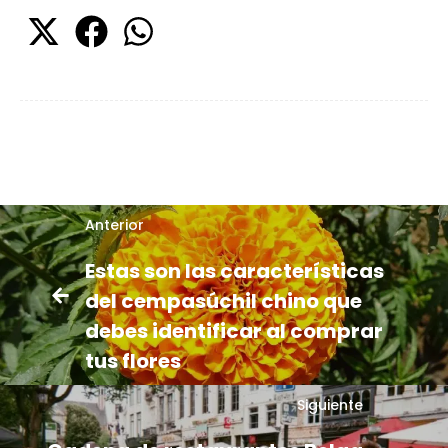
Anterior
Estas son las características
del cempasúchil chino que
debes identificar al comprar
tus flores
Siguiente