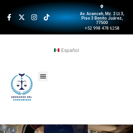
Av. Acanceh, Mz. 2 Lt.3,
Piso 3 Benito Juárez,
77500
+52 998 478 6258
Español