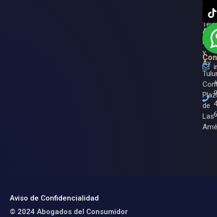
Roo.
Ase
Entr
Tele
Av.
Nich
y
Con
Av.
Tulu
Cont
Plaz
de
Las
Amé
Aviso de Confidencialidad
© 2024 Abogados del Consumidor