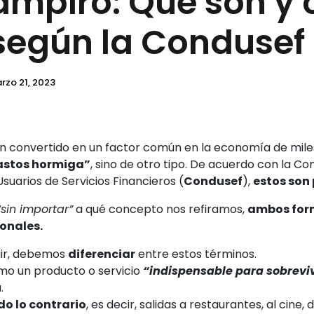
ampiro: Qué son y 
según la Condusef
rzo 21, 2023
n convertido en un factor común en la economía de miles
astos hormiga”
, sino de otro tipo. De acuerdo con la Co
suarios de Servicios Financieros (
Condusef
),
estos son 
“sin importar”
a qué concepto nos refiramos,
ambos form
onales.
uir, debemos
diferenciar
entre estos términos.
mo un producto o servicio
“indispensable para sobreviv
.
do lo contrario
, es decir, salidas a restaurantes, al cine, 