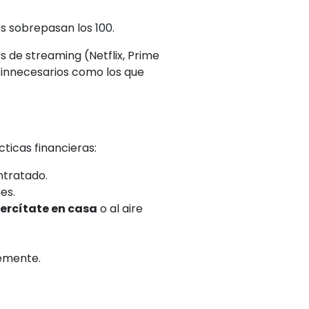
os
sobrepasan los 100
.
os de streaming (Netflix, Prime
s innecesarios como los que
ticas financieras:
ntratado.
es.
jercítate en casa
o al aire
temente.