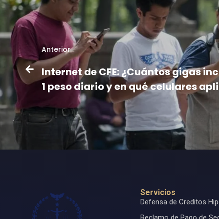
Anterior
Internet de CFE: ¿Cuántos gigas in
1 peso diario y en qué celulares apl
Servicios
Defensa de Creditos Hip
Reclamo de Pago de Se