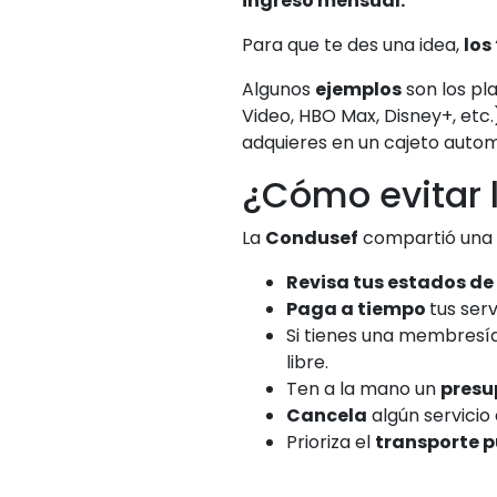
ingreso mensual.
Para que te des una idea,
los
Algunos
ejemplos
son los pla
Video, HBO Max, Disney+, etc
adquieres en un cajeto autom
¿Cómo evitar 
La
Condusef
compartió una s
Revisa tus estados de
Paga a tiempo
tus ser
Si tienes una membresí
libre.
Ten a la mano un
presu
Cancela
algún servicio
Prioriza el
transporte p