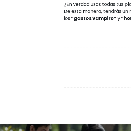
¿En verdad usas todas tus p
De esta manera, tendrás un m
los
“gastos vampiro”
y
“ho