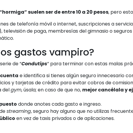
 “hormiga” suelen ser de entre 10 a 20 pesos
, pero est
nes de telefonía móvil o internet, suscripciones a servici
.), televisión de paga, membresías del gimnasio o seguro
ático.
los gastos vampiro?
erie de “
Condutips
” para terminar con estas malas prác
 cuenta
e identifica si tienes algún seguro innecesario co
vicios y tarjetas de crédito para evitar cobros de comision
a del
gym
, úsala; en caso de que no,
mejor cancélala y e
puesto
donde anotes cada gasto e ingreso.
 de
streaming
, seguro hay alguno que no utilizas frecuen
úblico
en vez de taxis privados o de aplicaciones.