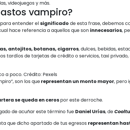
s, videojuegos y más.
gastos vampiro?
 para entender el
significado
de esta frase, debemos 
 cual hace referencia a aquellos que son
innecesarios
, p
s, antojitos, botanas, cigarros
, dulces, bebidas, est
 tardíos de tarjetas de crédito o servicios, taxi privado,
co a poco. Crédito: Pexels
mpiro”
, son los que
representan un monto mayor
, pero 
artera se queda en ceros
por este derroche.
rgado de acuñar este término fue
Daniel Urías
, de
Cooltu
ta que dicho apartado de tus egresos
representan hasta