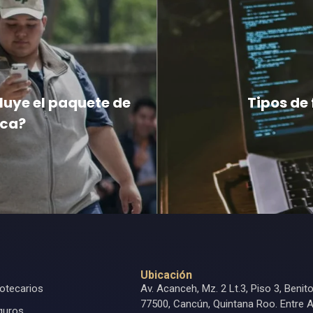
cluye el paquete de
Tipos de 
ica?
Ubicación
otecarios
Av. Acanceh, Mz. 2 Lt.3, Piso 3, Benit
77500, Cancún, Quintana Roo. Entre A
guros