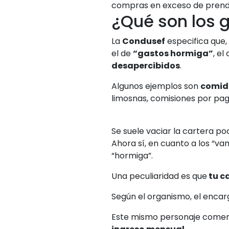
compras en exceso de prenda
¿Qué son los 
La
Condusef
especifica que,
el de
“gastos hormiga”
, el
desapercibidos
.
Algunos ejemplos son
comida
limosnas, comisiones por pagos
Se suele vaciar la cartera po
Ahora sí, en cuanto a los
“va
“hormiga”.
Una peculiaridad es que
tu c
Según el organismo, el enca
Este mismo personaje comen