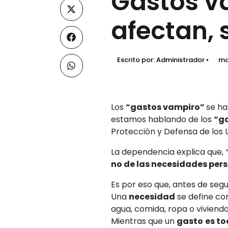
Gastos v
afectan, 
Escrito por:
Administrador
ma
Los
“gastos vampiro”
se ha
estamos hablando de los
“g
Protección y Defensa de los U
La dependencia explica que,
no de las necesidades pers
Es por eso que, antes de seg
Una
necesidad
se define co
agua, comida, ropa o vivienda
Mientras que un
gasto
es to