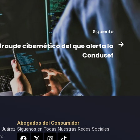
Siguiente
fraude cibernético del que alerta la
Condusef
Abogados del Consumidor
o Juárez,
Síguenos en Todas Nuestras Redes Sociales
v.