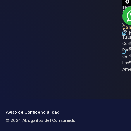
Ase
Entr
Tele
Av.
Nich
y
Con
Av.
Tulu
Cont
Plaz
de
Las
Amé
Aviso de Confidencialidad
© 2024 Abogados del Consumidor