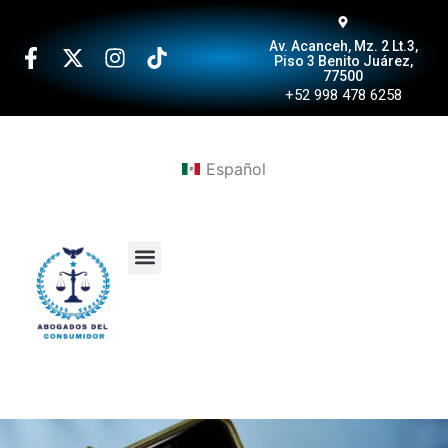
Av. Acanceh, Mz. 2 Lt.3,
Piso 3 Benito Juárez,
77500
+52 998 478 6258
Español