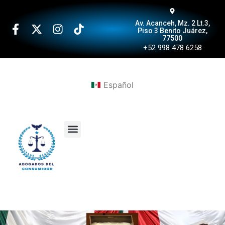
Av. Acanceh, Mz. 2 Lt.3,
Piso 3 Benito Juárez,
77500
+52 998 478 6258
Español