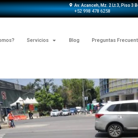
Av. Acanceh, Mz. 2 Lt.3, Piso 3 
+52 998 478 6258
somos?
Servicios
Blog
Preguntas Frecuen