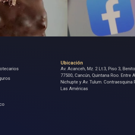
Ubicación
otecarios
Av. Acanceh, Mz. 2 Lt.3, Piso 3, Benit
77500, Cancún, Quintana Roo. Entre A
guros
Nichupte y Av. Tulum. Contraesquina 
s
Las Américas
ico