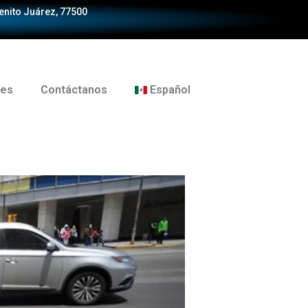
Benito Juárez, 77500
tes
Contáctanos
Español