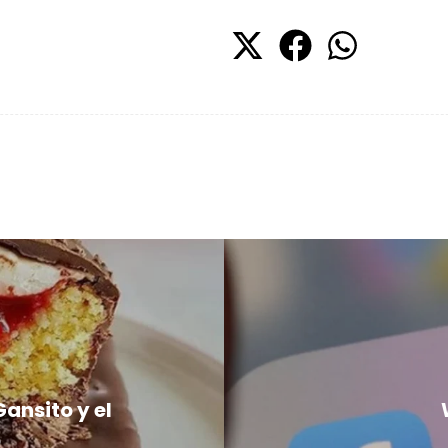
Gansito y el
o