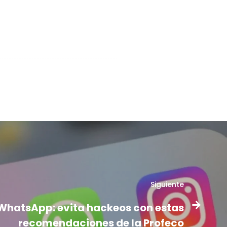
Siguiente
WhatsApp: evita hackeos con estas
recomendaciones de la Profeco