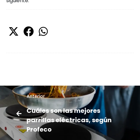
siguiente:
Anterior
Cuáles son las mejores
parrillas eléctricas, según
Profeco