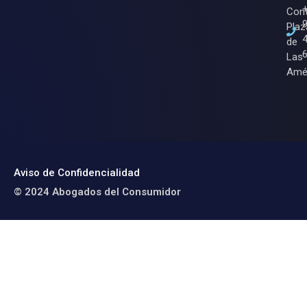
Cont
Plaz
de
Las
Amé
Aviso de Confidencialidad
© 2024 Abogados del Consumidor