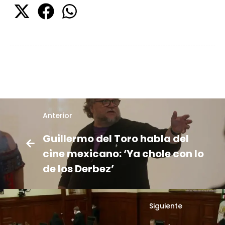
Anterior
Guillermo del Toro habla del
cine mexicano: ‘Ya chole con lo
de los Derbez’
Siguiente