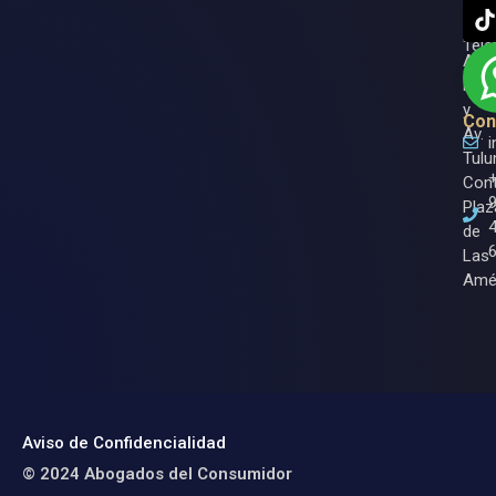
Roo.
Ase
Entr
Tele
Av.
Nich
y
Con
Av.
Tulu
Cont
Plaz
de
Las
Amé
Aviso de Confidencialidad
© 2024 Abogados del Consumidor