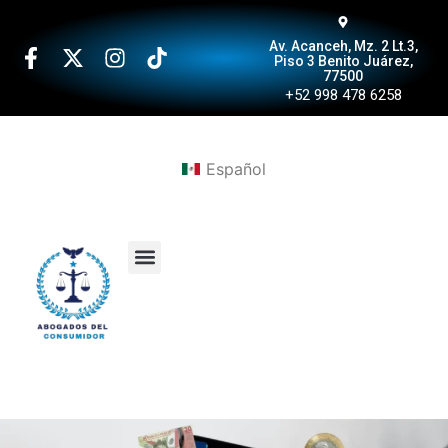
Av. Acanceh, Mz. 2 Lt.3,
Piso 3 Benito Juárez,
77500
+52 998 478 6258
Español