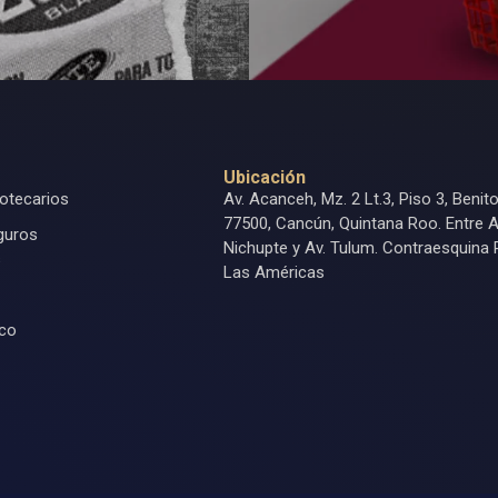
Ubicación
otecarios
Av. Acanceh, Mz. 2 Lt.3, Piso 3, Benit
77500, Cancún, Quintana Roo. Entre A
guros
Nichupte y Av. Tulum. Contraesquina 
s
Las Américas
ico