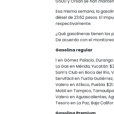
G500 y Orsan se han manten
Esa misma semana, la gasolin
diésel de 23.62 pesos. El Impu
respectivamente.
¿Qué gasolineras tienen los 
De acuerdo con el monitoreo 
Gasolina regular
1 en Gómez Palacio, Durango: 
La Gas en Mérida, Yucatán: $21
Sam’s Club en Boca del Río, V
Servifácil en Tuxtla Gutiérrez,
Valero en Atlixco, Puebla: $21.1
Mobil en Tampico, Tamaulipas:
Valero en Aguascalientes, Agu
Tesoro en La Paz, Baja Californ
Gasolina Premium