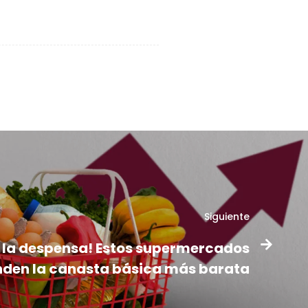
Siguiente
 la despensa! Estos supermercados
nden la canasta básica más barata