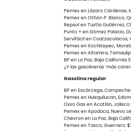
Pemex en Lázaro Cárdenas, Mi
Pemex en Othón P. Blanco, Qui
Repsol en Tuxtla Gutiérrez, Ch
Punto + en Gómez Palacio, Dur
Servifácil en Coatzacolacos, V
Pemex en Xochitepec, Morelos
Pemex en Altamira, Tamaulipas
BP en La Paz, Baja California S
¿Y las gasolineras ‘más carer
Gasolina regular
BP en Escárcega, Campeche: $
Pemex en Huixquilucan, Edomex
Oxxo Gas en Acatlán, Jalisco: 
Pemex en Apodaca, Nuevo León
Chevron en La Paz, Baja Califo
Pemex en Taxco, Guerrero: $23