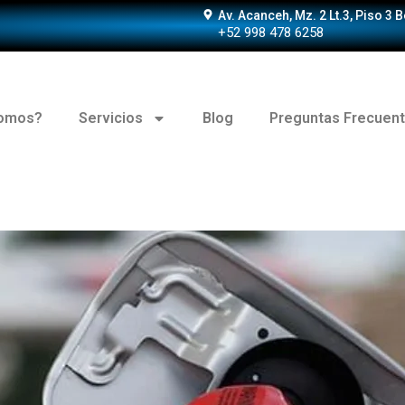
Av. Acanceh, Mz. 2 Lt.3, Piso 3 
+52 998 478 6258
somos?
Servicios
Blog
Preguntas Frecuen