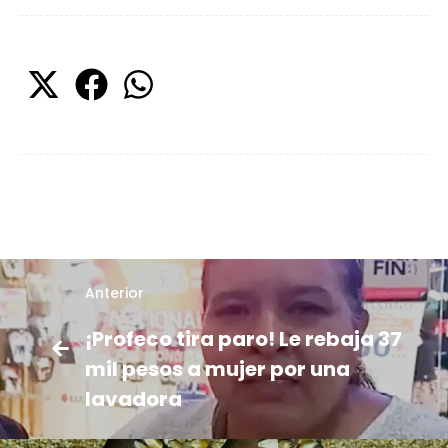
Anterior
¡Profeco tira paro! Le rebaja 37
mil pesos a mujer por una
lavadora