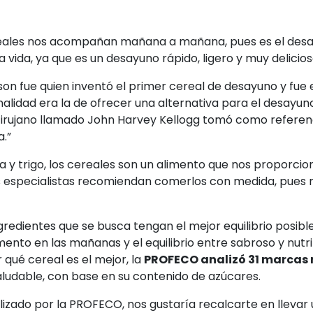
eales nos acompañan mañana a mañana, pues es el desay
 vida, ya que es un desayuno rápido, ligero y muy delicios
n fue quien inventó el primer cereal de desayuno y fue 
onalidad era la de ofrecer una alternativa para el desayu
cirujano llamado John Harvey Kellogg tomó como referen
.”
 y trigo, los cereales son un alimento que nos proporcio
los especialistas recomiendan comerlos con medida, pues
redientes que se busca tengan el mejor equilibrio posible
ento en las mañanas y el equilibrio entre sabroso y nutrit
 qué cereal es el mejor, la
PROFECO analizó 31 marcas
aludable, con base en su contenido de azúcares.
lizado por la PROFECO, nos gustaría recalcarte en llevar