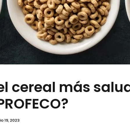
el cereal más salu
 PROFECO?
io 19, 2023