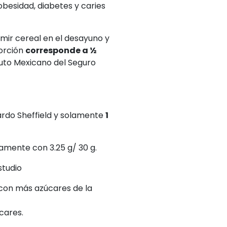
besidad, diabetes y caries
umir cereal en el desayuno y
porción
corresponde a ½
tuto Mexicano del Seguro
rdo Sheffield y solamente
1
lamente con 3.25 g/ 30 g.
studio
 con más azúcares de la
cares.