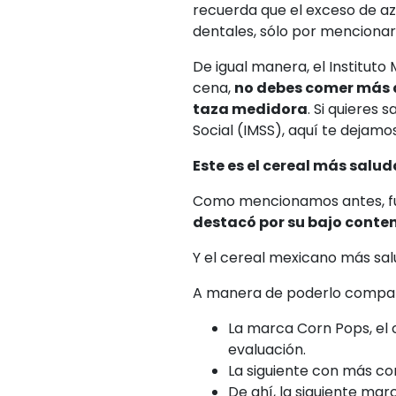
recuerda que el exceso de a
dentales, sólo por mencionar
De igual manera, el Instituto
cena,
no debes comer más 
taza medidora
. Si quieres
Social (IMSS), aquí te dejamo
Este es el cereal más salu
Como mencionamos antes, fue
destacó por su bajo conte
Y el cereal mexicano más sal
A manera de poderlo compara
La marca Corn Pops, el 
evaluación.
La siguiente con más co
De ahí, la siguiente mar