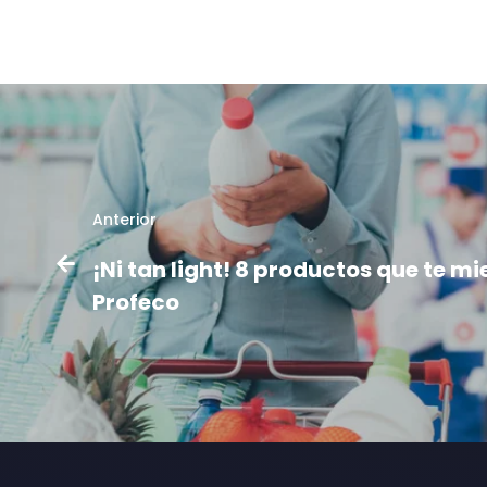
Anterior
¡Ni tan light! 8 productos que te m
Profeco