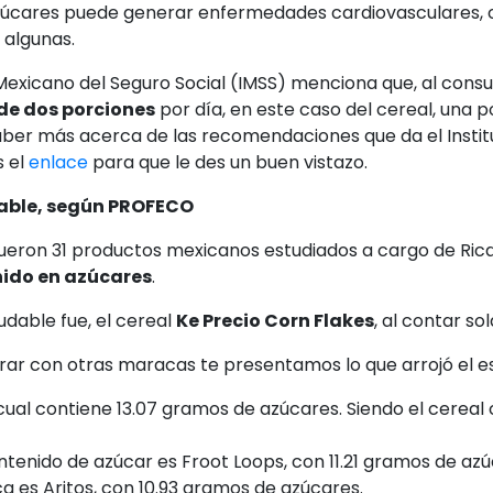
zúcares puede generar enfermedades cardiovasculares, o
 algunas.
 Mexicano del Seguro Social (IMSS) menciona que, al cons
de dos porciones
por día, en este caso del cereal, una 
 saber más acerca de las recomendaciones que da el Insti
s el
enlace
para que le des un buen vistazo.
dable, según PROFECO
ron 31 productos mexicanos estudiados a cargo de Rica
nido en azúcares
.
udable fue, el cereal
Ke Precio Corn Flakes
, al contar so
r con otras maracas te presentamos lo que arrojó el e
cual contiene 13.07 gramos de azúcares. Siendo el cereal
ntenido de azúcar es Froot Loops, con 11.21 gramos de azú
ca es Aritos, con 10.93 gramos de azúcares.