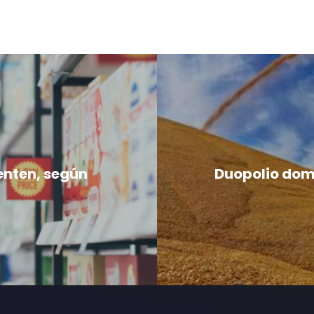
ienten, según
Duopolio dom