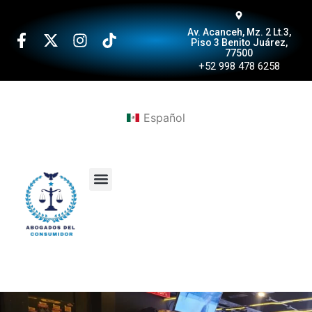
Av. Acanceh, Mz. 2 Lt.3,
Piso 3 Benito Juárez,
77500
+52 998 478 6258
Español