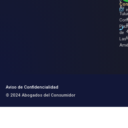
y
Con
Av.
Tulu
Cont
Plaz
de
Las
Amé
Aviso de Confidencialidad
© 2024 Abogados del Consumidor