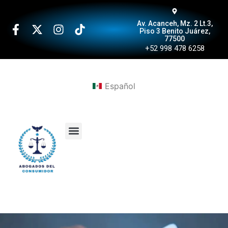
Av. Acanceh, Mz. 2 Lt.3,
Piso 3 Benito Juárez,
77500
+52 998 478 6258
Español