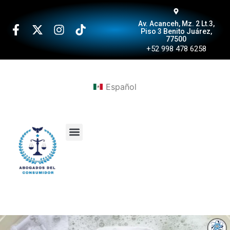
Av. Acanceh, Mz. 2 Lt.3,
Piso 3 Benito Juárez,
77500
+52 998 478 6258
Español