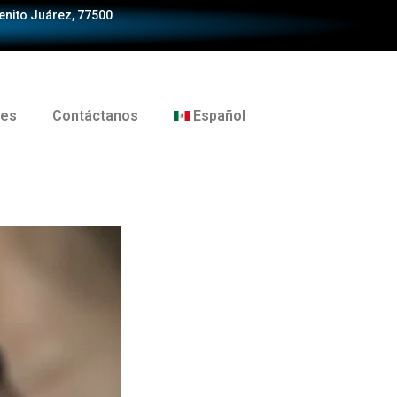
Benito Juárez, 77500
tes
Contáctanos
Español