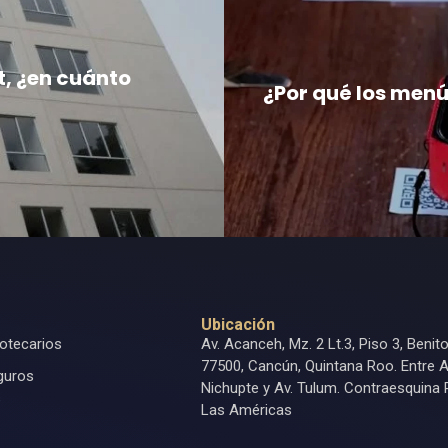
t, ¿en cuánto
¿Por qué los menú
Ubicación
otecarios
Av. Acanceh, Mz. 2 Lt.3, Piso 3, Benit
77500, Cancún, Quintana Roo. Entre A
guros
Nichupte y Av. Tulum. Contraesquina 
s
Las Américas