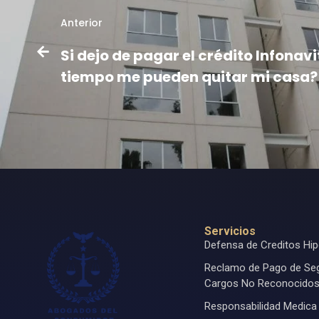
Anterior
Si dejo de pagar el crédito Infonavi
tiempo me pueden quitar mi casa?
Servicios
Defensa de Creditos Hip
Reclamo de Pago de Se
Cargos No Reconocido
Responsabilidad Medica