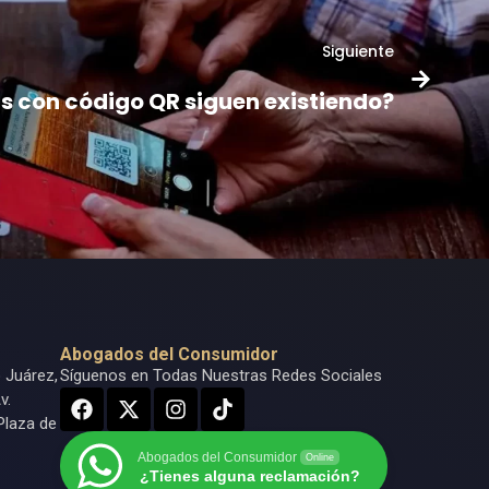
Siguiente
s con código QR siguen existiendo?
Abogados del Consumidor
o Juárez,
Síguenos en Todas Nuestras Redes Sociales
v.
Plaza de
Abogados del Consumidor
Online
¿Tienes alguna reclamación?