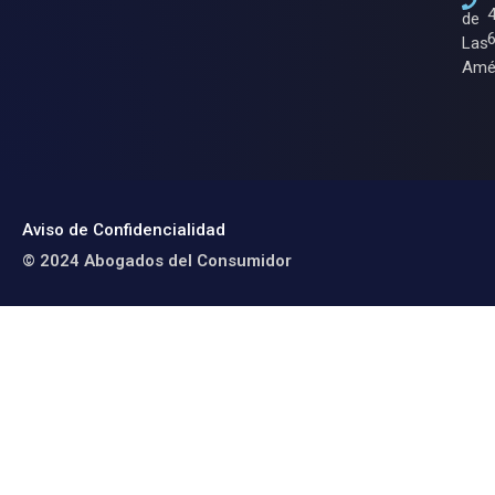
de
Las
Amé
Aviso de Confidencialidad
© 2024 Abogados del Consumidor